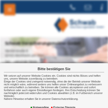
Schwab Versicherungsmakler GmbH
Herderstraße 8
63165 Mühl­heim am Main
+49 6108 78265
+49 6108 990727
Bitte bestätigen Sie
Wir setzen auf unserer Website Cookies ein. Cookies sind nichts Böses und helfen
uns, unsere Website zuverlässig zu betreiben.
Einige der Cookies sind zwingend notwendig, ohne die der Betrieb unserer Website
nicht möglich wäre, während andere uns helfen unser Onlineangebot zu verbessern
Gewerbe
Sachversicherung
Betriebsgebäudeversicherung
und wirtschaftlich zu betreiben. Sie können alle Cookies akzeptieren und sofort
fortfahren oder auch eigene Einstellungen festlegen. Ihre Entscheidung können Sie
Gebäudeversicherung
nachträglich jederzeit widerrufen und Cookies abwählen (z.B. im Fußbereich unserer
Website).
Nähere Hinweise erhalten Sie in unserer Datenschutzerklärung.
Wo rohe Kräfte walten: Optimaler Schutz durch
Notwendige
Externe Dienste